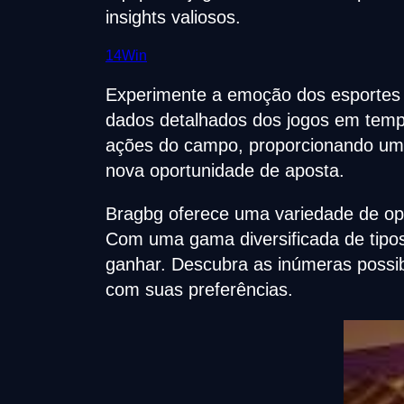
insights valiosos.
14Win
Experimente a emoção dos esportes a
dados detalhados dos jogos em tempo
ações do campo, proporcionando uma 
nova oportunidade de aposta.
Bragbg oferece uma variedade de opç
Com uma gama diversificada de tipos
ganhar. Descubra as inúmeras possibi
com suas preferências.