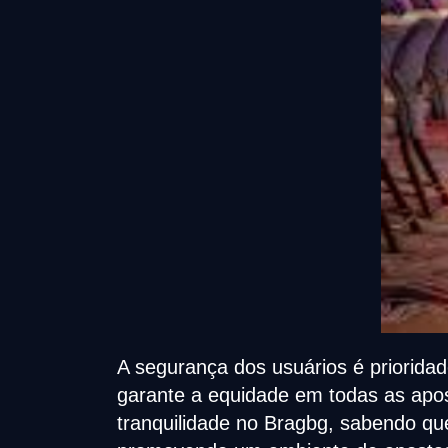
A segurança dos usuários é priorida
garante a equidade em todas as apo
tranquilidade no Bragbg, sabendo q