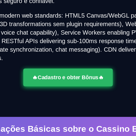
seguro e confiável.
e modern web standards: HTML5 Canvas/WebGL par
s, 3D transformations sem plugin requirements), W
oice chat capability), Service Workers enabling PWA
), RESTful APIs delivering sub-100ms response ti
tate synchronization, chat messaging). CDN deliv
s.
🔥Cadastro e obter Bônus🔥
mações Básicas sobre o Cassino 