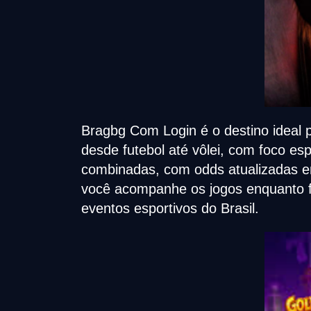
Bragbg Com Login é o destino ideal
desde futebol até vôlei, com foco esp
combinadas, com odds atualizadas em
você acompanhe os jogos enquanto 
eventos esportivos do Brasil.