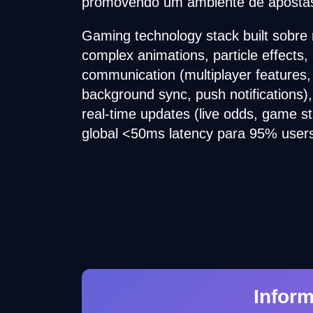
promovendo um ambiente de apostas 
Gaming technology stack built sobr
complex animations, particle effect
communication (multiplayer features, v
background sync, push notifications
real-time updates (live odds, game s
global <50ms latency para 95% user
Infor