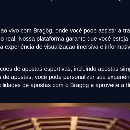
o vivo com Bragbg, onde você pode assistir a tra
 real. Nossa plataforma garante que você esteja
experiência de visualização imersiva e informat
ões de apostas esportivas, incluindo apostas sim
 de apostas, você pode personalizar sua experiê
lidades de apostas com o Bragbg e aproveite a fle