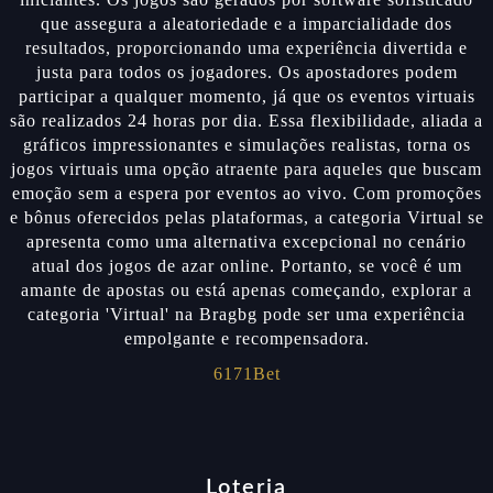
que assegura a aleatoriedade e a imparcialidade dos
resultados, proporcionando uma experiência divertida e
justa para todos os jogadores. Os apostadores podem
participar a qualquer momento, já que os eventos virtuais
são realizados 24 horas por dia. Essa flexibilidade, aliada a
gráficos impressionantes e simulações realistas, torna os
jogos virtuais uma opção atraente para aqueles que buscam
emoção sem a espera por eventos ao vivo. Com promoções
e bônus oferecidos pelas plataformas, a categoria Virtual se
apresenta como uma alternativa excepcional no cenário
atual dos jogos de azar online. Portanto, se você é um
amante de apostas ou está apenas começando, explorar a
categoria 'Virtual' na Bragbg pode ser uma experiência
empolgante e recompensadora.
6171Bet
Loteria