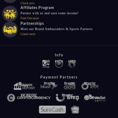
Check now
Affiliates Program
Partner with us and earn some income!
Find Out more
Partnerships
Meet our Brand Ambassadors & Sports Partners
Learnt more
Info
Payment Partners