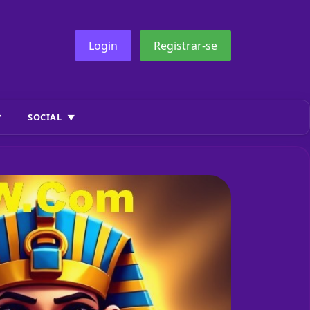
Login
Registrar-se
SOCIAL