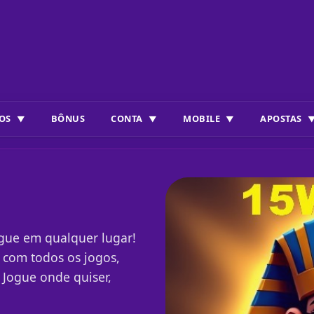
OS
BÔNUS
CONTA
MOBILE
APOSTAS
ogue em qualquer lugar!
 com todos os jogos,
 Jogue onde quiser,