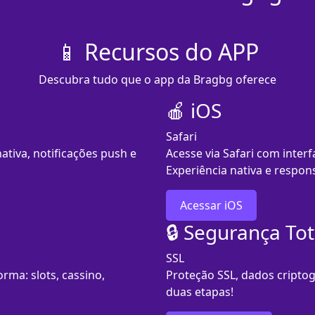
📱 Recursos do APP
Descubra tudo que o app da Bragbg oferece
🍎 iOS
Safari
tiva, notificações push e
Acesse via Safari com inter
Experiência nativa e respons
Acessar iOS
🔒 Segurança Tot
SSL
rma: slots, cassino,
Proteção SSL, dados cripto
duas etapas!