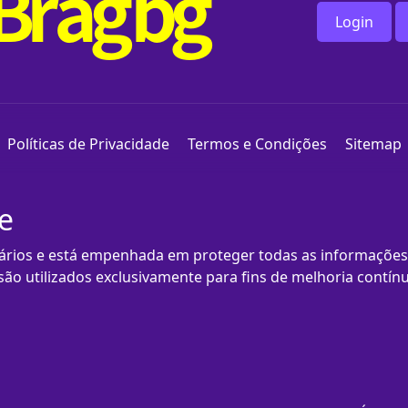
Login
Políticas de Privacidade
Termos e Condições
Sitemap
de
uários e está empenhada em proteger todas as informações
são utilizados exclusivamente para fins de melhoria contín