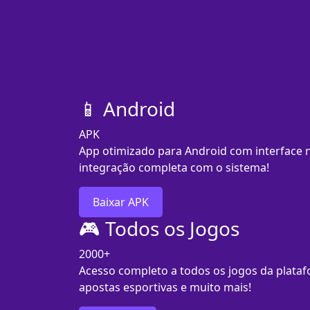
📱 Android
APK
App otimizado para Android com interface na
integração completa com o sistema!
Baixar APK
🎮 Todos os Jogos
2000+
Acesso completo a todos os jogos da platafo
apostas esportivas e muito mais!