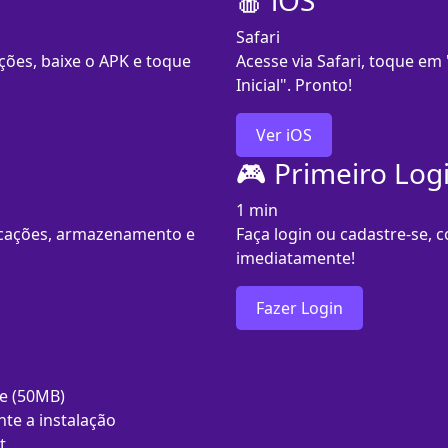
Safari
ções, baixe o APK e toque
Acesse via Safari, toque em 
Inicial". Pronto!
Ver iOS
🎮 Primeiro Log
1 min
ficações, armazenamento e
Faça login ou cadastre-se, c
imediatamente!
Fazer Login
te (50MB)
te a instalação
t