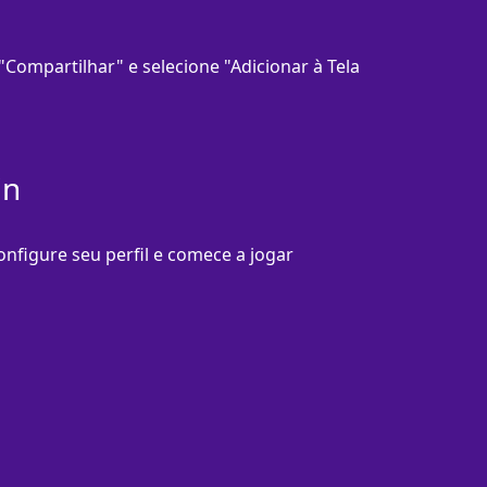
"Compartilhar" e selecione "Adicionar à Tela
in
onfigure seu perfil e comece a jogar