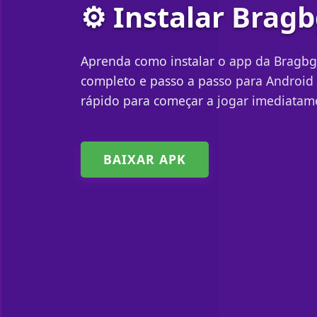
⚙️ Instalar Brag
Aprenda como instalar o app da Bragbg 
completo e passo a passo para Android 
rápido para começar a jogar imediatam
BAIXAR APK