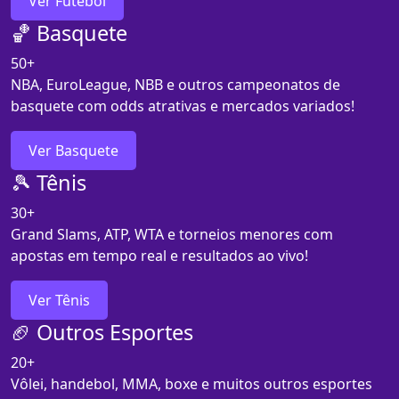
Ver Futebol
🏀 Basquete
50+
NBA, EuroLeague, NBB e outros campeonatos de
basquete com odds atrativas e mercados variados!
Ver Basquete
🎾 Tênis
30+
Grand Slams, ATP, WTA e torneios menores com
apostas em tempo real e resultados ao vivo!
Ver Tênis
🏈 Outros Esportes
20+
Vôlei, handebol, MMA, boxe e muitos outros esportes