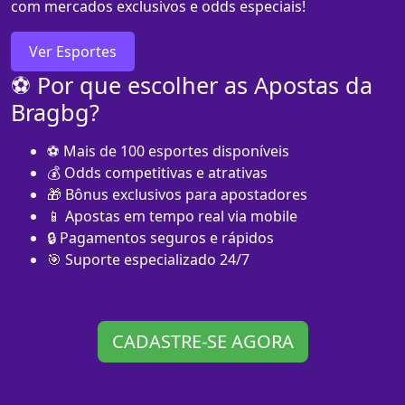
com mercados exclusivos e odds especiais!
Ver Esportes
⚽ Por que escolher as Apostas da
Bragbg?
⚽ Mais de 100 esportes disponíveis
💰 Odds competitivas e atrativas
🎁 Bônus exclusivos para apostadores
📱 Apostas em tempo real via mobile
🔒 Pagamentos seguros e rápidos
🎯 Suporte especializado 24/7
CADASTRE-SE AGORA